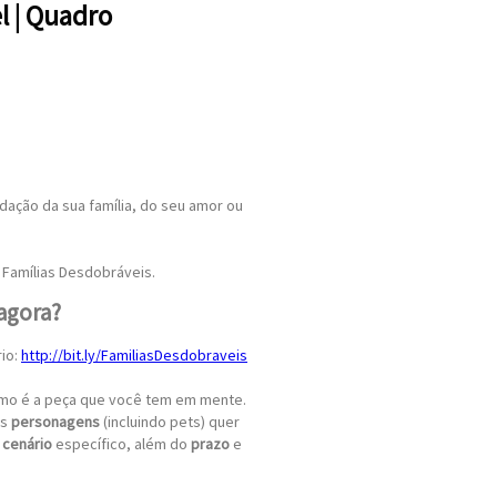
l | Quadro
ação da sua família, do seu amor ou
 Famílias Desdobráveis.
 agora?
io:
http://bit.ly/FamiliasDesdobraveis
omo é a peça que você tem em mente.
os
personagens
(incluindo pets) quer
u
cenário
específico, além do
prazo
e