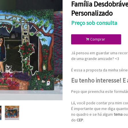
Família Desdobráve
Personalizado
Preço sob consulta
.
Comprar
Já pensou em guardar uma record
de uma grande amizade? <3
É essa a proposta da minha série
Eu tenho interesse! E
Peço que preencha este formulár
Lá, você pode contar pra mim c
É importante que me diga quant
no quadro e se há algum
tema
o
do
CEP
.