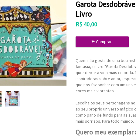
Garota Desdobrável 
Livro
R$
40,00
.
Comprar
Quem não gosta de uma boa histór
fantasia, o livro "Garota Desdobr
quer deixar a vida mais colorida.
inspiradoras sobre amor, esperan
que nos faz sonhar com um unive
cores mais vibrantes.
Escolha os seus personagens nos
ao seu próprio universo mágico 
como pano de fundo para as suas 
mais sorrisos. Para todo mundo.
Quero meu exemplar 