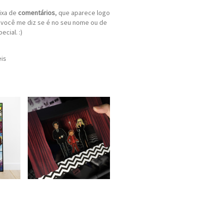
ixa de
comentários
, que aparece logo
í você me diz se é no seu nome ou de
cial. :)
eis